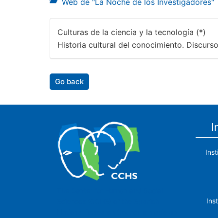
Web de "La Noche de los Investigadores"
Culturas de la ciencia y la tecnología (*)
Historia cultural del conocimiento. Discurso
Go back
I
Ins
The Center for Human and Social
Ins
Sciences (CCHS) of the Spanish
National Research Council is made up