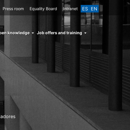
ES
EN
Press room
Equality Board
Intranet
enu
pen knowledge
Job offers and training
ght
hs
nocimiento
ierto
gadores