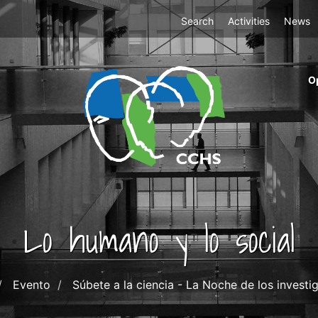
Top
Search
Activities
News
Menu
m
O
ri
cc
co
ab
Lo humano y lo social
Evento
Súbete a la ciencia - La Noche de los investi