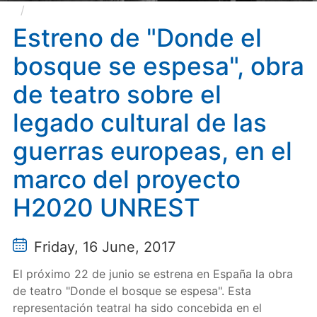
Estreno de "Donde el bosque se espesa", obra de
teatro sobre el legado cultural de las guerras
Estreno de "Donde el
europeas, en el marco del proyecto H2020 UNREST
bosque se espesa", obra
de teatro sobre el
legado cultural de las
guerras europeas, en el
marco del proyecto
H2020 UNREST
Friday, 16 June, 2017
El próximo 22 de junio se estrena en España la obra
de teatro "Donde el bosque se espesa". Esta
representación teatral ha sido concebida en el