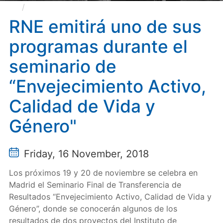
RNE emitirá uno de sus programas durante el
seminario de “Envejecimiento Activo, Calidad de Vida
RNE emitirá uno de sus
y Género"
programas durante el
seminario de
“Envejecimiento Activo,
Calidad de Vida y
Género"
Friday, 16 November, 2018
Los próximos 19 y 20 de noviembre se celebra en
Madrid el Seminario Final de Transferencia de
Resultados “Envejecimiento Activo, Calidad de Vida y
Género”, donde se conocerán algunos de los
resultados de dos proyectos del Instituto de