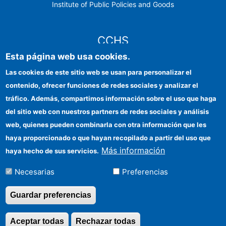
Institute of Public Policies and Goods
CCHS
Esta página web usa cookies.
CSIC Electronic Office
Las cookies de este sitio web se usan para personalizar el
contenido, ofrecer funciones de redes sociales y analizar el
Institutional identity
tráfico. Además, compartimos información sobre el uso que haga
Information for providers
del sitio web con nuestros partners de redes sociales y análisis
web, quienes pueden combinarla con otra información que les
FEDER funds
haya proporcionado o que hayan recopilado a partir del uso que
Funding entities
Más información
haya hecho de sus servicios.
Contact
Necesarias
Preferencias
Location
Guardar preferencias
Aceptar todas
Rechazar todas
Revocar consentimi
©Copyright 2026 Todos los derechos reservados