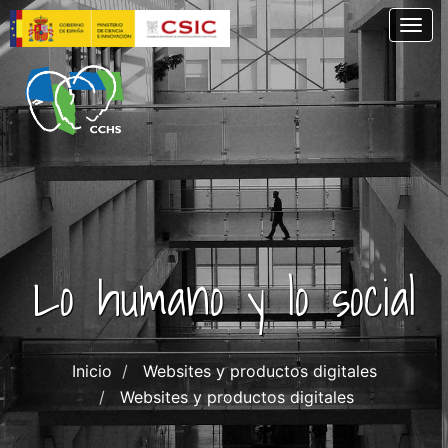
Skip
Togg
to
main
content
Lo humano y lo social
Inicio
Websites y productos digitales
Websites y productos digitales