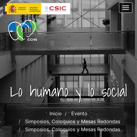
Skip
Togg
to
main
content
Lo humano y lo social
Inicio
Evento
Simposios, Coloquios y Mesas Redondas
Simposios, Coloquios y Mesas Redondas