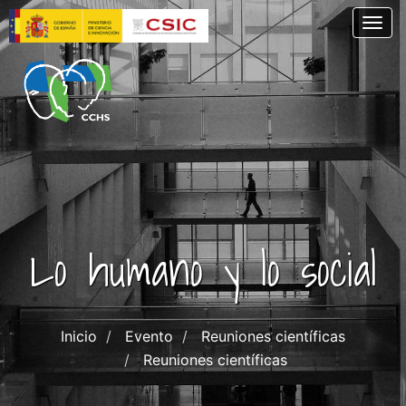
Skip
Togg
to
main
content
Lo humano y lo social
Inicio
Evento
Reuniones científicas
Reuniones científicas