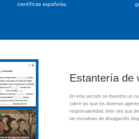
científicas españolas.
g
Estantería de
En esta sección se muestra un ca
sobre las que los diversos agent
responsabilidad, bien sea que des
las iniciativas de divulgación, b