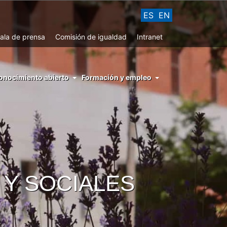
ES
EN
ala de prensa
Comisión de igualdad
Intranet
enu
onocimiento abierto
Formación y empleo
ght
hs
nocimiento
ierto
 Y SOCIALES