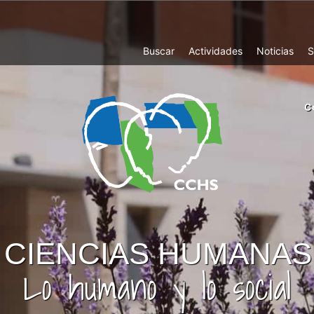
Top
Buscar
Actividades
Noticias
S
Menu
m
C
ri
cc
co
ab
CIENCIAS HUMANAS
Lo humano y lo social