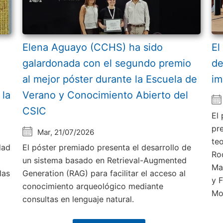
Elena Aguayo (CCHS) ha sido
El
galardonada con el segundo premio
de
al mejor póster durante la Escuela de
im
 la
Verano y Conocimiento Abierto del
CSIC
El
pr
Mar, 21/07/2026
te
dad
El póster premiado presenta el desarrollo de
Ro
un sistema basado en Retrieval-Augmented
Ma
las
Generation (RAG) para facilitar el acceso al
y 
conocimiento arqueológico mediante
Mo
consultas en lenguaje natural.