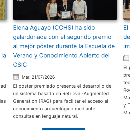
Elena Aguayo (CCHS) ha sido
El
galardonada con el segundo premio
de
al mejor póster durante la Escuela de
im
 la
Verano y Conocimiento Abierto del
CSIC
El
pr
Mar, 21/07/2026
te
dad
El póster premiado presenta el desarrollo de
Ro
un sistema basado en Retrieval-Augmented
Ma
las
Generation (RAG) para facilitar el acceso al
y 
conocimiento arqueológico mediante
Mo
consultas en lenguaje natural.