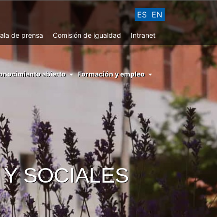
ES
EN
ala de prensa
Comisión de igualdad
Intranet
enu
onocimiento abierto
Formación y empleo
ght
hs
nocimiento
ierto
Y SOCIALES