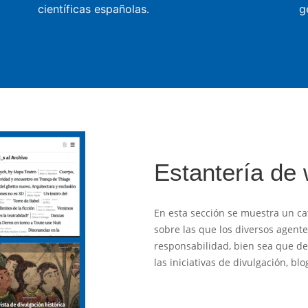
científicas españolas.
g
Estantería de
En esta sección se muestra un ca
sobre las que los diversos agent
responsabilidad, bien sea que des
las iniciativas de divulgación, b