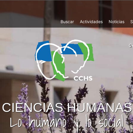
Top
Buscar
Actividades
Noticias
S
Menu
m
C
ri
cc
co
ab
CIENCIAS HUMANAS 
Lo humano y lo social