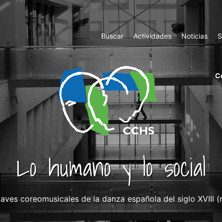
Top
Buscar
Actividades
Noticias
S
Menu
m
C
ri
cc
co
ab
Lo humano y lo social
aves coreomusicales de la danza española del siglo XVIII (re