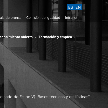
ES
EN
ala de prensa
Comisión de igualdad
Intranet
enu
onocimiento abierto
Formación y empleo
ght
hs
nocimiento
ierto
inado de Felipe V). Bases técnicas y estilísticas"